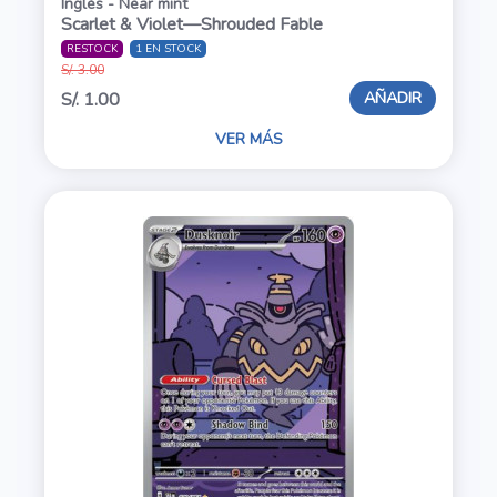
Inglés - Near mint
Scarlet & Violet—Shrouded Fable
RESTOCK
1 EN STOCK
S/. 3.00
AÑADIR
S/. 1.00
VER MÁS