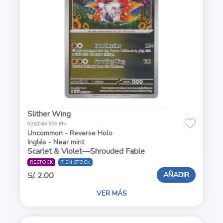
Slither Wing
026/064 SFA EN
Uncommon - Reverse Holo
Inglés - Near mint
Scarlet & Violet—Shrouded Fable
RESTOCK
7 EN STOCK
AÑADIR
S/. 2.00
VER MÁS