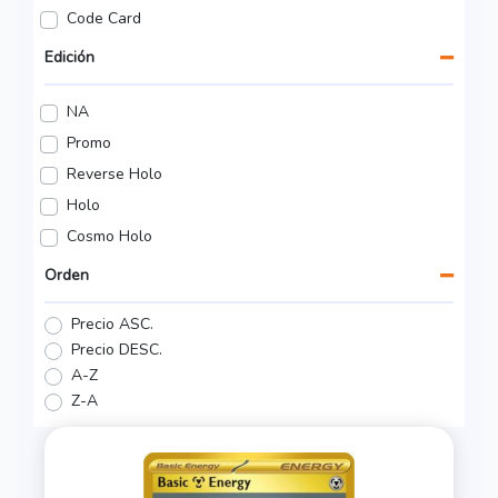
Code Card
Edición
NA
Promo
Reverse Holo
Holo
Cosmo Holo
Orden
Precio ASC.
Precio DESC.
A-Z
Z-A