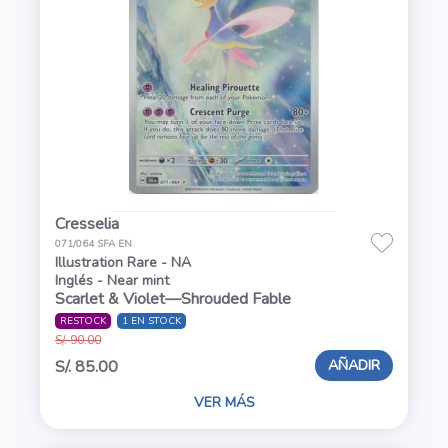
Cresselia
071/064 SFA EN
Illustration Rare - NA
Inglés - Near mint
Scarlet & Violet—Shrouded Fable
RESTOCK
1 EN STOCK
S/. 90.00
AÑADIR
S/. 85.00
VER MÁS