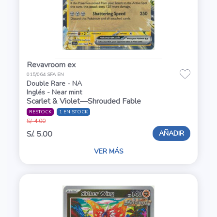
Revavroom ex
015/064 SFA EN
Double Rare - NA
Inglés - Near mint
Scarlet & Violet—Shrouded Fable
RESTOCK
1 EN STOCK
S/. 4.00
AÑADIR
S/. 5.00
VER MÁS