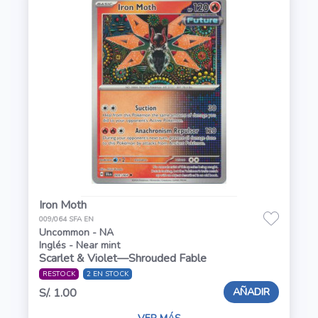
Iron Moth
009/064 SFA EN
Uncommon - NA
Inglés - Near mint
Scarlet & Violet—Shrouded Fable
RESTOCK
2 EN STOCK
AÑADIR
S/. 1.00