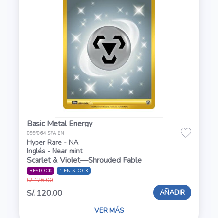
Basic Metal Energy
099/064 SFA EN
Hyper Rare - NA
Inglés - Near mint
Scarlet & Violet—Shrouded Fable
RESTOCK
1 EN STOCK
S/. 126.00
AÑADIR
S/. 120.00
VER MÁS