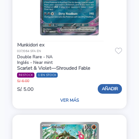
Munkidori ex
037/064 SFA EN
Double Rare - NA
Inglés - Near mint
Scarlet & Violet—Shrouded Fable
RESTOCK
1 EN STOCK
S/. 6.00
AÑADIR
S/. 5.00
VER MÁS