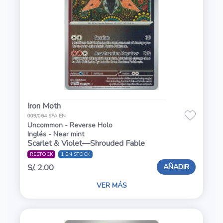
Iron Moth
009/064 SFA EN
Uncommon - Reverse Holo
Inglés - Near mint
Scarlet & Violet—Shrouded Fable
RESTOCK
1 EN STOCK
AÑADIR
S/. 2.00
VER MÁS