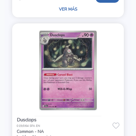
VER MÁS
Dusclops
019/064 SFA EN
Common - NA