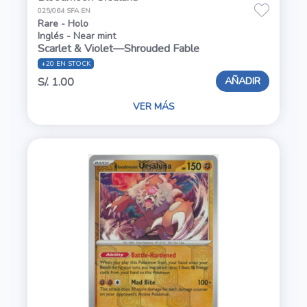
025/064 SFA EN
Rare - Holo
Inglés - Near mint
Scarlet & Violet—Shrouded Fable
+20 EN STOCK
AÑADIR
S/. 1.00
VER MÁS