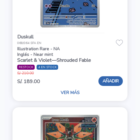
Duskull
068/064 SFA EN
Illustration Rare - NA
Inglés - Near mint
Scarlet & Violet—Shrouded Fable
RESTOCK
4 EN STOCK
S/. 210.00
AÑADIR
S/. 189.00
VER MÁS