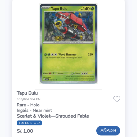
Tapu Bulu
006/064 SFA EN
Rare - Holo
Inglés - Near mint
Scarlet & Violet—Shrouded Fable
+20 EN STOCK
AÑADIR
S/. 1.00