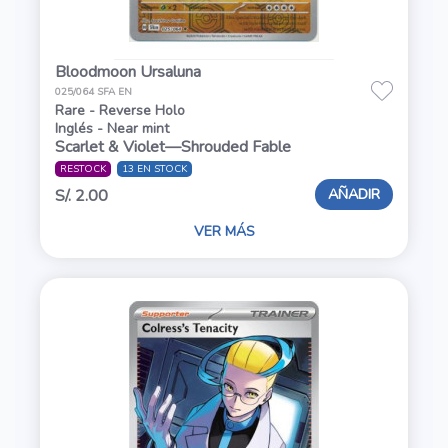
Bloodmoon Ursaluna
025/064 SFA EN
Rare - Reverse Holo
Inglés - Near mint
Scarlet & Violet—Shrouded Fable
RESTOCK
13 EN STOCK
AÑADIR
S/. 2.00
VER MÁS