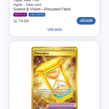
Hyper Rare - NA
Inglés - Near mint
Scarlet & Violet—Shrouded Fable
RESTOCK
1 EN STOCK
AÑADIR
S/. 74.00
VER MÁS