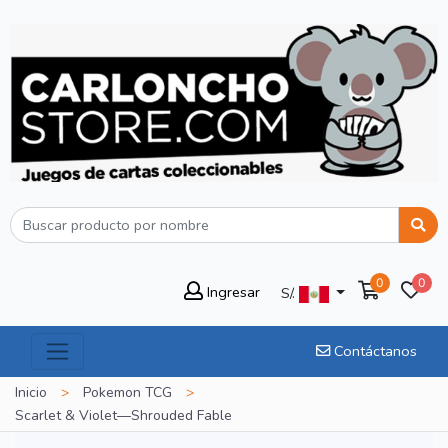
0
0
Ingresar
S/.
Contáctanos
Inicio
>
Pokemon TCG
>
Scarlet & Violet—Shrouded Fable