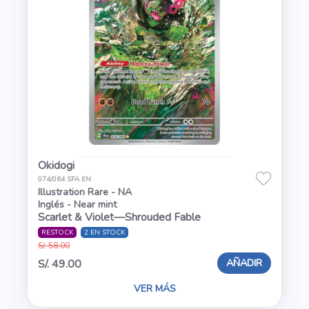
Okidogi
074/064 SFA EN
Illustration Rare - NA
Inglés - Near mint
Scarlet & Violet—Shrouded Fable
RESTOCK
2 EN STOCK
S/. 58.00
AÑADIR
S/. 49.00
VER MÁS