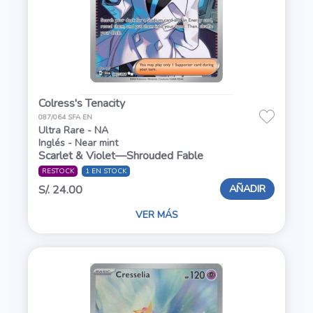
Colress's Tenacity
087/064 SFA EN
Ultra Rare - NA
Inglés - Near mint
Scarlet & Violet—Shrouded Fable
RESTOCK
1 EN STOCK
AÑADIR
S/. 24.00
VER MÁS