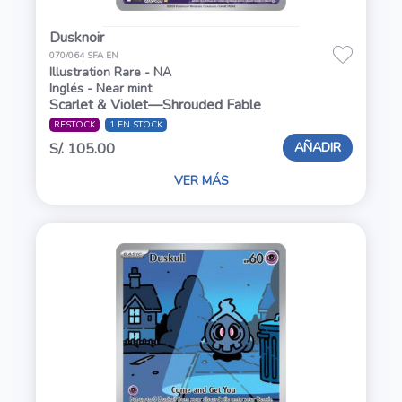
Dusknoir
070/064 SFA EN
Illustration Rare - NA
Inglés - Near mint
Scarlet & Violet—Shrouded Fable
RESTOCK
1 EN STOCK
AÑADIR
S/. 105.00
VER MÁS