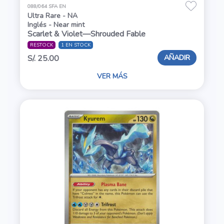
088/064 SFA EN
Ultra Rare - NA
Inglés - Near mint
Scarlet & Violet—Shrouded Fable
RESTOCK
1 EN STOCK
AÑADIR
S/. 25.00
VER MÁS