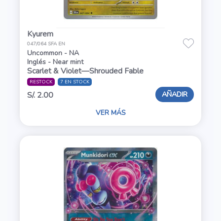
Kyurem
047/064 SFA EN
Uncommon - NA
Inglés - Near mint
Scarlet & Violet—Shrouded Fable
RESTOCK
7 EN STOCK
AÑADIR
S/. 2.00
VER MÁS