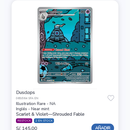
Dusclops
069/064 SFA EN
Illustration Rare - NA
Inglés - Near mint
Scarlet & Violet—Shrouded Fable
RESTOCK
2 EN STOCK
AÑADIR
S/. 145.00