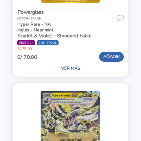
Powerglass
097/064 SFA EN
Hyper Rare - NA
Inglés - Near mint
Scarlet & Violet—Shrouded Fable
RESTOCK
2 EN STOCK
S/. 75.00
AÑADIR
S/. 70.00
VER MÁS