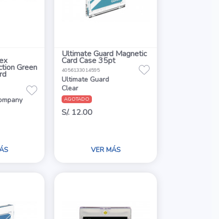
Ultimate Guard Magnetic
ex
Card Case 35pt
ction Green
4056133014595
rd
Ultimate Guard
Clear
ompany
AGOTADO
S/. 12.00
ÁS
VER MÁS