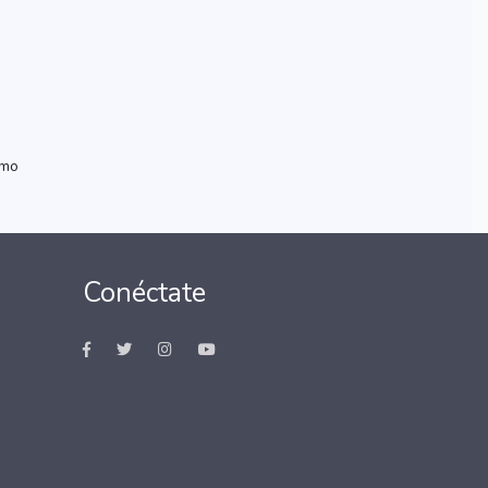
imo
Conéctate