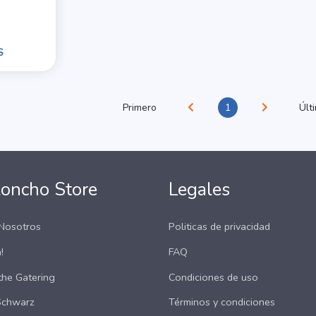
S
Primero
1
Últ
loncho Store
Legales
Nosotros
Politicas de privacidad
!
FAQ
the Gatering
Condiciones de uso
Schwarz
Términos y condiciones