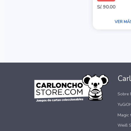
S/. 90.00
VER MÁ
Car
Sobre 
YuGiOh
Magic 
Weiß 