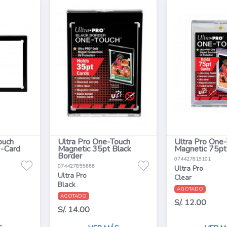
ouch
Ultra Pro One-Touch
Ultra Pro One
2-Card
Magnetic 35pt Black
Magnetic 75pt
Border
074427819101
074427855666
Ultra Pro
Ultra Pro
Clear
Black
AGOTADO
AGOTADO
S/. 12.00
S/. 14.00