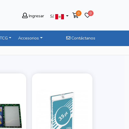
0
0
Ingresar
S/.
 TCG
Accesorios
Contáctanos