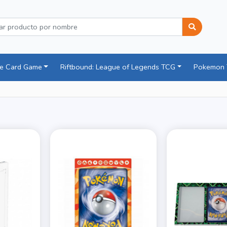
ce Card Game
Riftbound: League of Legends TCG
Pokemon