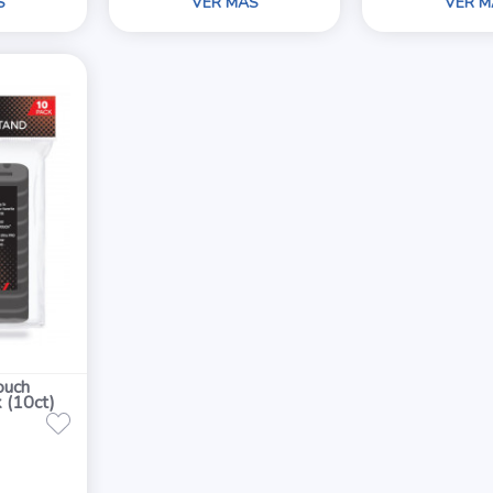
S
VER MÁS
VER M
ouch
 (10ct)