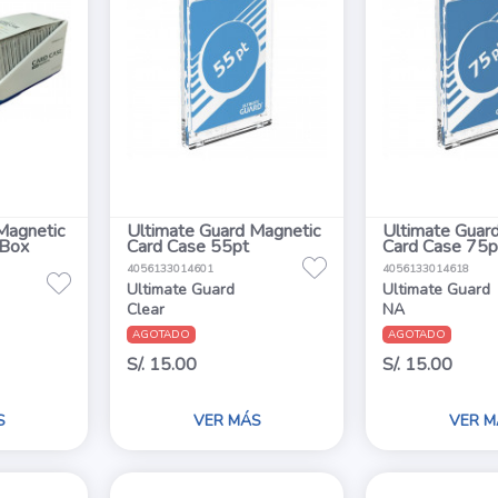
Magnetic
Ultimate Guard Magnetic
Ultimate Guar
 Box
Card Case 55pt
Card Case 75p
4056133014601
4056133014618
Ultimate Guard
Ultimate Guard
Clear
NA
AGOTADO
AGOTADO
S/. 15.00
S/. 15.00
S
VER MÁS
VER M