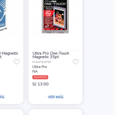
d Magnetic
Ultra Pro One-Touch
t
Magnetic 35pt
074427815752
Ultra Pro
NA
AGOTADO
S/. 13.00
ÁS
VER MÁS