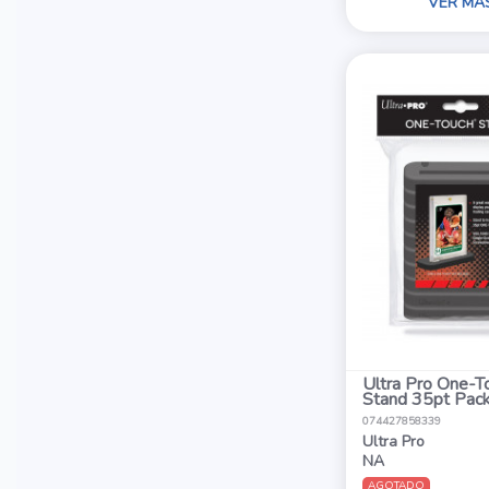
VER MÁ
Ultra Pro One-T
Stand 35pt Pack
074427858339
Ultra Pro
NA
AGOTADO