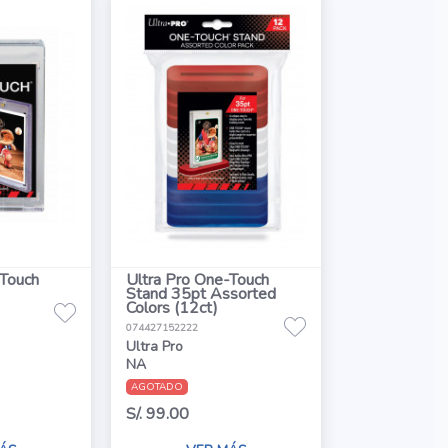
-Touch
Ultra Pro One-Touch
Stand 35pt Assorted
Colors (12ct)
074427152222
Ultra Pro
NA
AGOTADO
S/. 99.00