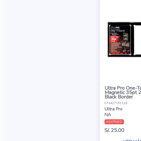
Ultra Pro One-T
Magnetic 35pt 
Black Border
074427151126
Ultra Pro
NA
AGOTADO
S/. 25.00