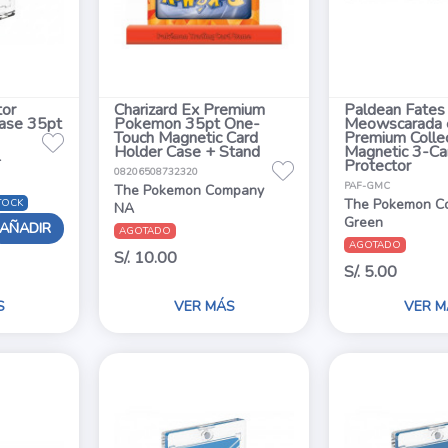
tor
Charizard Ex Premium
Paldean Fates
Case 35pt
Pokemon 35pt One-
Meowscarada 
Touch Magnetic Card
Premium Colle
Holder Case + Stand
Magnetic 3-Ca
r
Protector
08206508732320
PAF-GMC
The Pokemon Company
The Pokemon C
TOCK
NA
Green
AÑADIR
AGOTADO
AGOTADO
S/. 10.00
S/. 5.00
S
VER MÁS
VER M