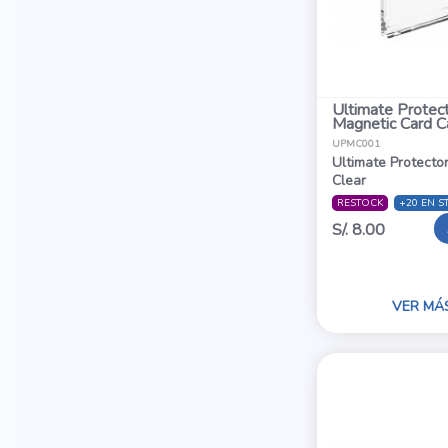
Ultimate Protec
Magnetic Card 
UPMC001
Ultimate Protecto
Clear
RESTOCK
+20 EN S
S/. 8.00
VER MÁ