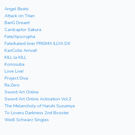
Angel Beats
Attack on Titan
BanG Dream!
Cardcaptor Sakura
Fate/Apocrypha
Fate/kaleid liner PRISMA ILLYA DX
KanColle Arrival!
KILL la KILL
Konosuba
Love Live!
Project Diva
Re:Zero
Sword Art Online
Sword Art Online Acilization Vol.2
The Melancholy of Haruhi Suzumiya
To Loveru Darkness 2nd Booster
Weiß Schwarz Singles