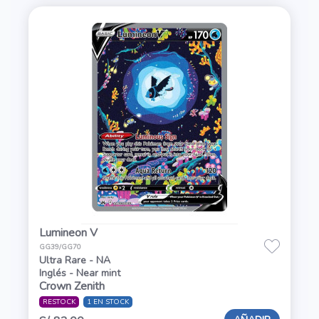
Lumineon V
GG39/GG70
Ultra Rare - NA
Inglés - Near mint
Crown Zenith
RESTOCK
1 EN STOCK