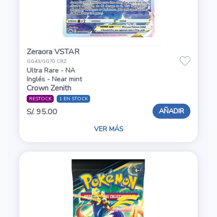
Zeraora VSTAR
GG43/GG70 CRZ
Ultra Rare - NA
Inglés - Near mint
Crown Zenith
RESTOCK
1 EN STOCK
AÑADIR
S/. 95.00
VER MÁS