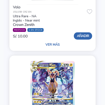
Volo
151/159 CRZ EN
Ultra Rare - NA
Inglés - Near mint
Crown Zenith
RESTOCK
1 EN STOCK
AÑADIR
S/. 10.00
VER MÁS