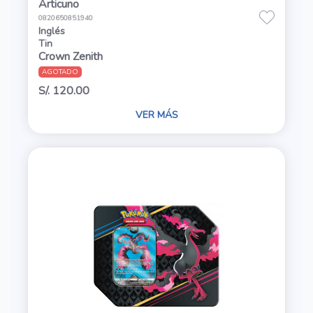
Articuno
0820650851940
Inglés
Tin
Crown Zenith
AGOTADO
S/. 120.00
VER MÁS