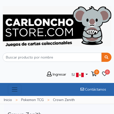
0
0
Ingresar
S/.
Contáctanos
Inicio
>
Pokemon TCG
>
Crown Zenith