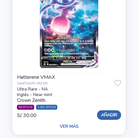
Hatterene VMAX
GG47/GG70 CRZ EN
Ultra Rare - NA
Inglés - Near mint
Crown Zenith
RESTOCK
1 EN STOCK
AÑADIR
S/. 30.00
VER MÁS