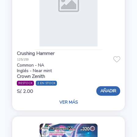
Crushing Hammer
125/159
Common - NA
Inglés - Near mint
Crown Zenith
RESTOCK
2 EN STOCK
AÑADIR
S/. 2.00
VER MÁS