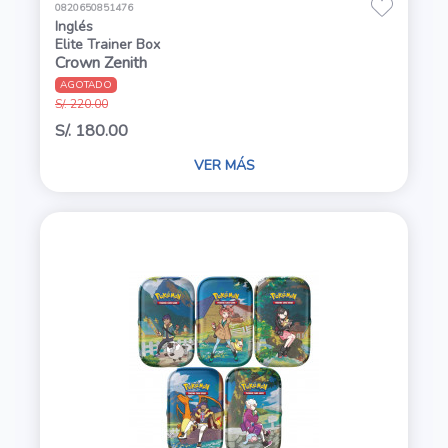
0820650851476
Inglés
Elite Trainer Box
Crown Zenith
AGOTADO
S/. 220.00
S/. 180.00
VER MÁS