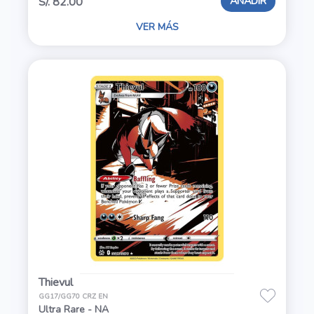
AÑADIR
S/. 82.00
VER MÁS
Thievul
GG17/GG70 CRZ EN
Ultra Rare - NA