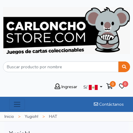
0
0
Ingresar
S/.
Contáctanos
Inicio
>
Yugioh!
>
HAT