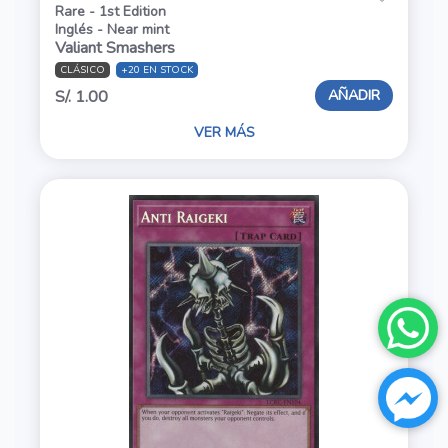
Rare - 1st Edition
Inglés - Near mint
Valiant Smashers
CLÁSICO
+20 EN STOCK
AÑADIR
S/. 1.00
VER MÁS