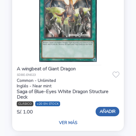
A wingbeat of Giant Dragon
SDBE-EN023
Common - Unlimited
Inglés - Near mint
Saga of Blue-Eyes White Dragon Structure
Deck
CLÁSICO
+20 EN STOCK
AÑADIR
S/. 1.00
VER MÁS