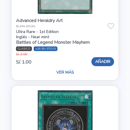
Advanced Heraldry Art
BLMM-EN161
Ultra Rare - 1st Edition
Inglés - Near mint
Battles of Legend Monster Mayhem
CLÁSICO
+20 EN STOCK
S/. 2.00
AÑADIR
S/. 1.00
VER MÁS