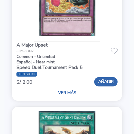
A Major Upset
STP5-SP032
Common - Unlimited
Español - Near mint
Speed Duel Tournament Pack 5
3 EN STOCK
AÑADIR
S/. 2.00
VER MÁS