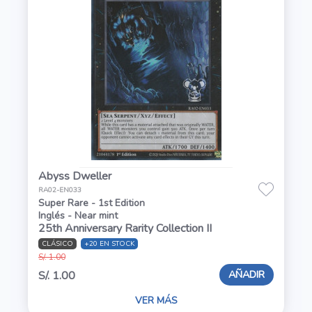
Abyss Dweller
RA02-EN033
Super Rare - 1st Edition
Inglés - Near mint
25th Anniversary Rarity Collection II
CLÁSICO
+20 EN STOCK
S/. 1.00
AÑADIR
S/. 1.00
VER MÁS