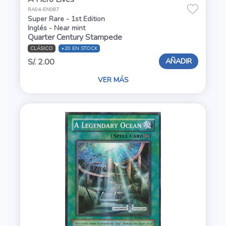
RA04-EN087
Super Rare - 1st Edition
Inglés - Near mint
Quarter Century Stampede
CLÁSICO
+20 EN STOCK
AÑADIR
S/. 2.00
VER MÁS