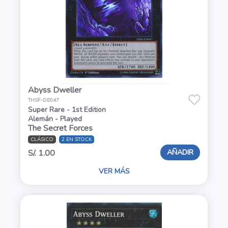
Abyss Dweller
THSF-DE047
Super Rare - 1st Edition
Alemán - Played
The Secret Forces
CLÁSICO
2 EN STOCK
AÑADIR
S/. 1.00
VER MÁS