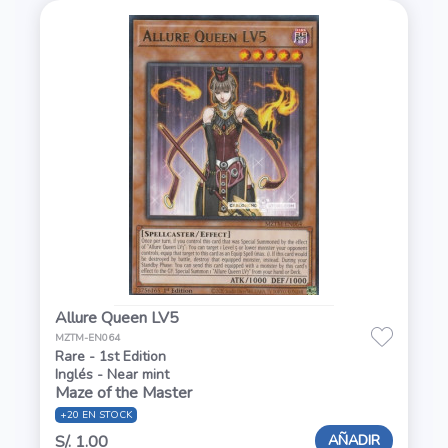
Allure Queen LV5
MZTM-EN064
Rare - 1st Edition
Inglés - Near mint
Maze of the Master
+20 EN STOCK
AÑADIR
S/. 1.00