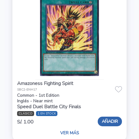
Amazoness Fighting Spirit
SBC2-ENH17
Common - 1st Edition
Inglés - Near mint
Speed Duel Battle City Finals
CLÁSICO
1 EN STOCK
AÑADIR
S/. 1.00
VER MÁS