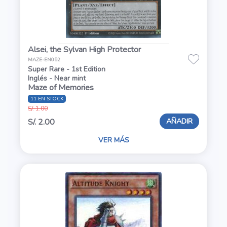
Alsei, the Sylvan High Protector
MAZE-EN052
Super Rare - 1st Edition
Inglés - Near mint
Maze of Memories
11 EN STOCK
S/. 1.00
AÑADIR
S/. 2.00
VER MÁS