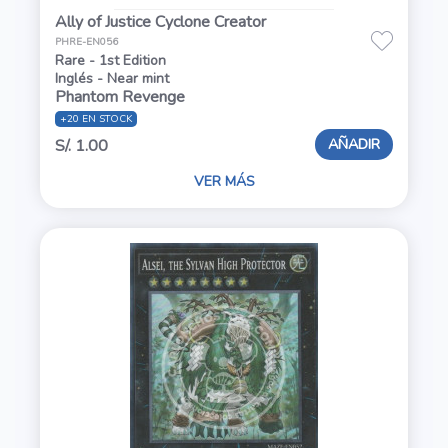
Ally of Justice Cyclone Creator
PHRE-EN056
Rare - 1st Edition
Inglés - Near mint
Phantom Revenge
+20 EN STOCK
AÑADIR
S/. 1.00
VER MÁS