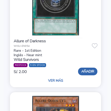
Allure of Darkness
WISU-EN054
Rare - 1st Edition
Inglés - Near mint
Wild Survivors
RESTOCK
9 EN STOCK
AÑADIR
S/. 2.00
VER MÁS