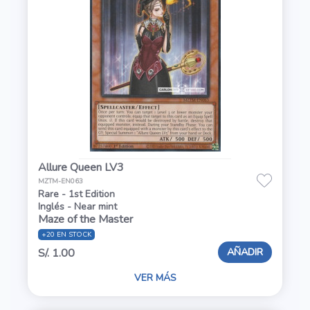
Allure Queen LV3
MZTM-EN063
Rare - 1st Edition
Inglés - Near mint
Maze of the Master
+20 EN STOCK
AÑADIR
S/. 1.00
VER MÁS