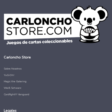
Carloncho Store
Sobre Nosotros
YuGiOh!
Magic the Gatering
Weiß Schwarz
Cardfight!!! Vanguard
Legales