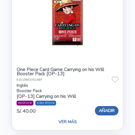
One Piece Card Game Carrying on his Will
Booster Pack [OP-13]
810158833524BP
Inglés
Booster Pack
[OP-13] Carrying on his Will
RESTOCK
3 EN STOCK
AÑADIR
S/. 40.00
VER MÁS