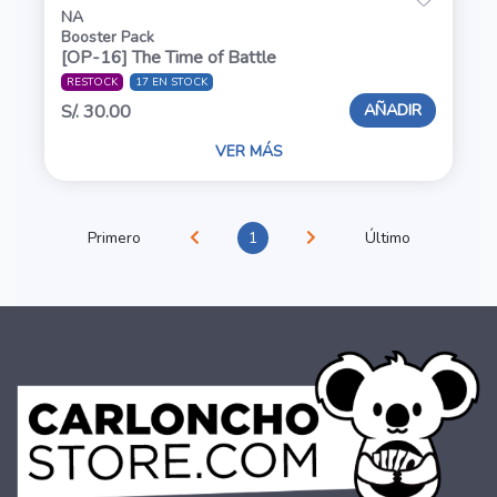
NA
Booster Pack
[OP-16] The Time of Battle
RESTOCK
17 EN STOCK
AÑADIR
S/. 30.00
VER MÁS
Primero
1
Último