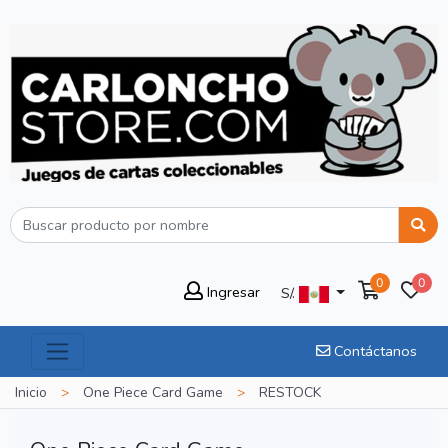
0
0
Ingresar
S/.
Contáctanos
Inicio
>
One Piece Card Game
>
RESTOCK