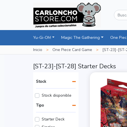
Yu-Gi-Oh!
Magic The Gathering
One Pie
Inicio
>
One Piece Card Game
>
[ST-23]-[ST-
[ST-23]-[ST-28] Starter Decks
Stock
Stock disponible
Tipo
Starter Deck