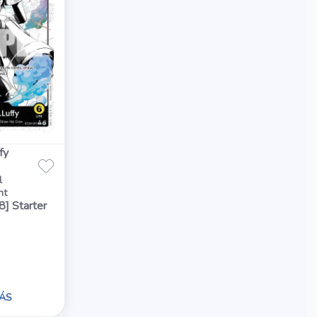
fy
l
nt
] Starter
ÁS