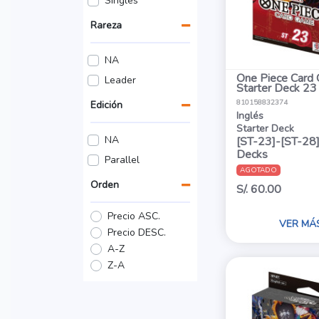
Singles
Rareza
NA
One Piece Card
Leader
Starter Deck 23
810158832374
Edición
Inglés
Starter Deck
NA
[ST-23]-[ST-28]
Decks
Parallel
AGOTADO
Orden
S/. 60.00
Precio ASC.
VER MÁ
Precio DESC.
A-Z
Z-A