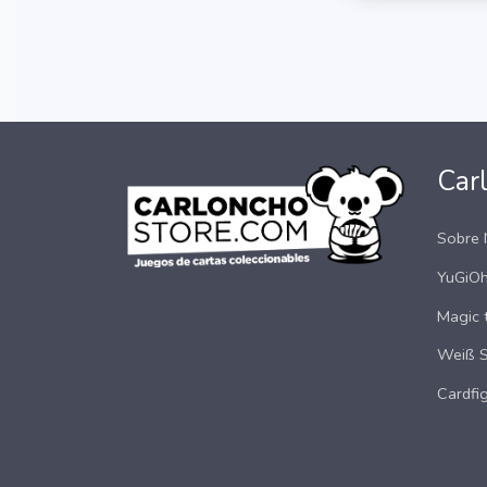
Car
Sobre 
YuGiOh
Magic 
Weiß 
Cardfig