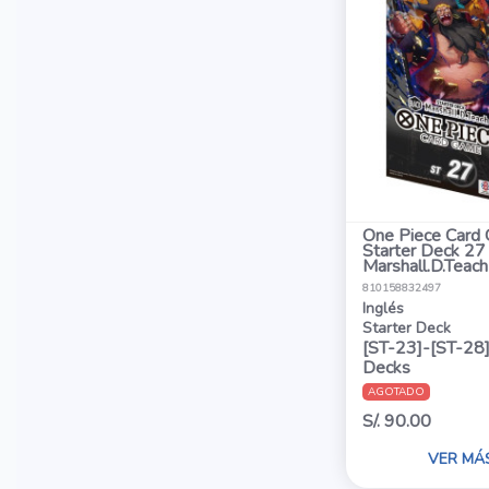
One Piece Card
Starter Deck 27
Marshall.D.Teach
810158832497
Inglés
Starter Deck
[ST-23]-[ST-28]
Decks
AGOTADO
S/. 90.00
VER MÁ