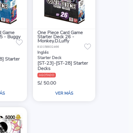
rd Game
One Piece Card Game
25 - Buggy
Starter Deck 26 -
Monkey.D.Luffy
810158832466
Inglés
Starter Deck
] Starter
[ST-23]-[ST-28] Starter
Decks
AGOTADO
S/. 50.00
ÁS
VER MÁS