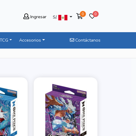
0
0
Ingresar
S/.
 TCG
Accesorios
Contáctanos