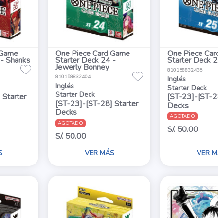
 Game
One Piece Card Game
One Piece Ca
 - Shanks
Starter Deck 24 -
Starter Deck 
Jewerly Bonney
810158832435
810158832404
Inglés
Inglés
Starter Deck
Starter Deck
 Starter
[ST-23]-[ST-28
[ST-23]-[ST-28] Starter
Decks
Decks
AGOTADO
AGOTADO
S/. 50.00
S/. 50.00
S
VER MÁS
VER M