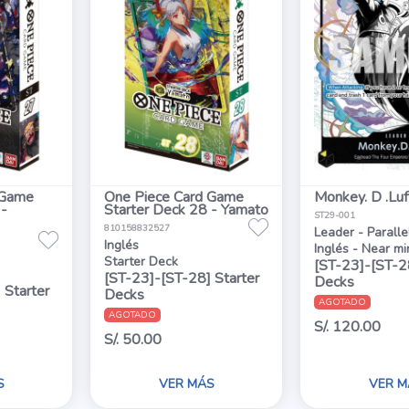
 Game
One Piece Card Game
Monkey. D .Luf
 -
Starter Deck 28 - Yamato
ST29-001
810158832527
Leader - Paralle
Inglés
Inglés - Near mi
Starter Deck
[ST-23]-[ST-28
[ST-23]-[ST-28] Starter
Decks
 Starter
Decks
AGOTADO
AGOTADO
S/. 120.00
S/. 50.00
S
VER MÁS
VER M