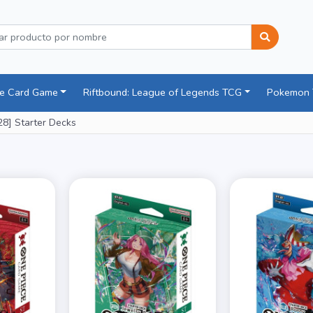
ce Card Game
Riftbound: League of Legends TCG
Pokemon
28] Starter Decks