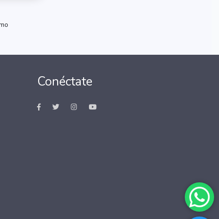
imo
Conéctate