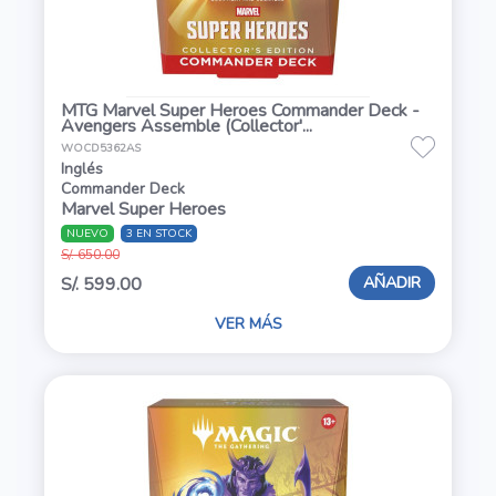
MTG Marvel Super Heroes Commander Deck -
Avengers Assemble (Collector'...
WOCD5362AS
Inglés
Commander Deck
Marvel Super Heroes
NUEVO
3 EN STOCK
S/. 650.00
AÑADIR
S/. 599.00
VER MÁS