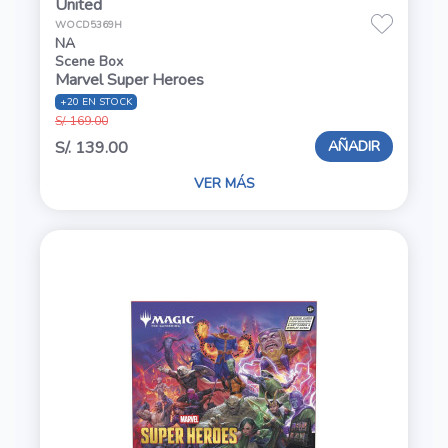
United
WOCD5369H
NA
Scene Box
Marvel Super Heroes
+20 EN STOCK
S/. 169.00
AÑADIR
S/. 139.00
VER MÁS