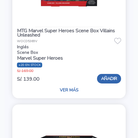
MTG Marvel Super Heroes Scene Box Villains
Unleashed
WOCD5369V
Inglés
Scene Box
Marvel Super Heroes
+20 EN STOCK
S/. 169.00
AÑADIR
S/. 139.00
VER MÁS