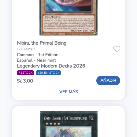
Nibiru, the Primal Being
L26D-SPS02
Common - 1st Edition
Español - Near mint
Legendary Modern Decks 2026
RESTOCK
+20 EN STOCK
AÑADIR
S/. 3.00
VER MÁS