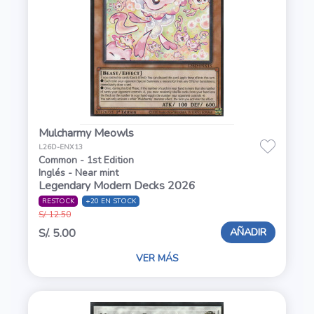
Mulcharmy Meowls
L26D-ENX13
Common - 1st Edition
Inglés - Near mint
Legendary Modern Decks 2026
RESTOCK
+20 EN STOCK
S/. 12.50
AÑADIR
S/. 5.00
VER MÁS