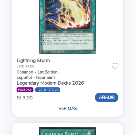
Lightning Storm
L26D-SPS20
Common - 1st Edition
Español - Near mint
Legendary Modern Decks 2026
RESTOCK
+20 EN STOCK
AÑADIR
S/. 3.00
VER MÁS