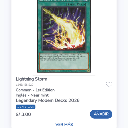
Lightning Storm
L26D-ENS20
Common - 1st Edition
Inglés - Near mint
Legendary Modern Decks 2026
1 EN STOCK
AÑADIR
S/. 3.00
VER MÁS