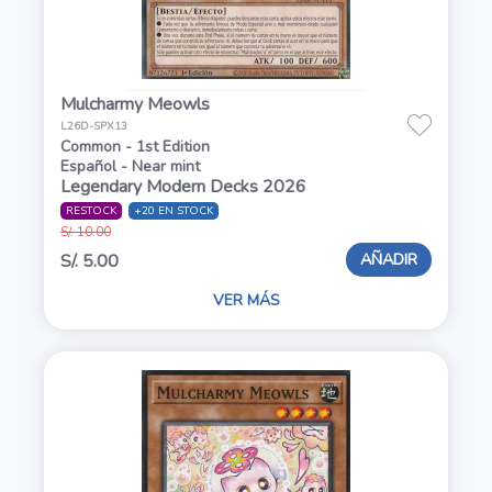
Mulcharmy Meowls
L26D-SPX13
Common - 1st Edition
Español - Near mint
Legendary Modern Decks 2026
RESTOCK
+20 EN STOCK
S/. 10.00
AÑADIR
S/. 5.00
VER MÁS