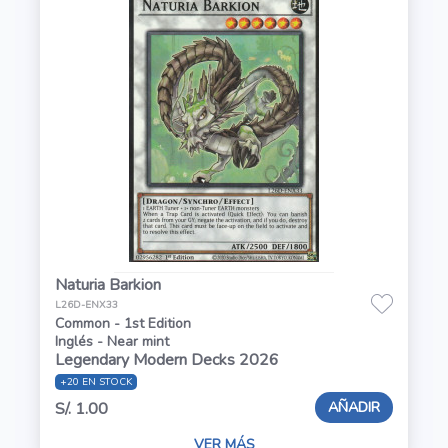
Naturia Barkion
L26D-ENX33
Common - 1st Edition
Inglés - Near mint
Legendary Modern Decks 2026
+20 EN STOCK
AÑADIR
S/. 1.00
VER MÁS