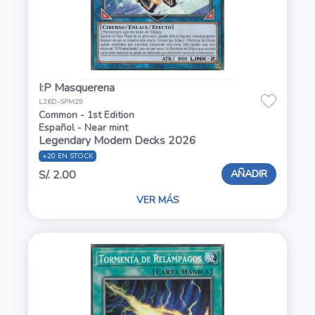
I:P Masquerena
L26D-SPM29
Common - 1st Edition
Español - Near mint
Legendary Modern Decks 2026
+20 EN STOCK
AÑADIR
S/. 2.00
VER MÁS