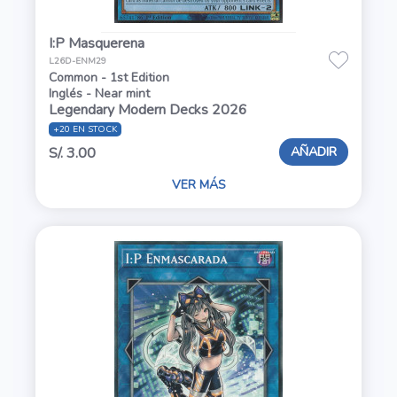
I:P Masquerena
L26D-ENM29
Common - 1st Edition
Inglés - Near mint
Legendary Modern Decks 2026
+20 EN STOCK
AÑADIR
S/. 3.00
VER MÁS