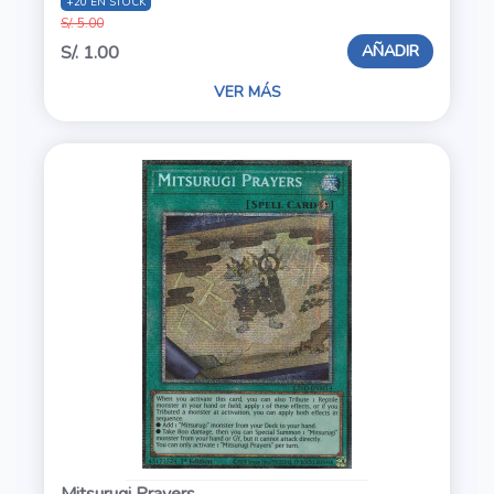
+20 EN STOCK
S/. 5.00
AÑADIR
S/. 1.00
VER MÁS
Mitsurugi Prayers