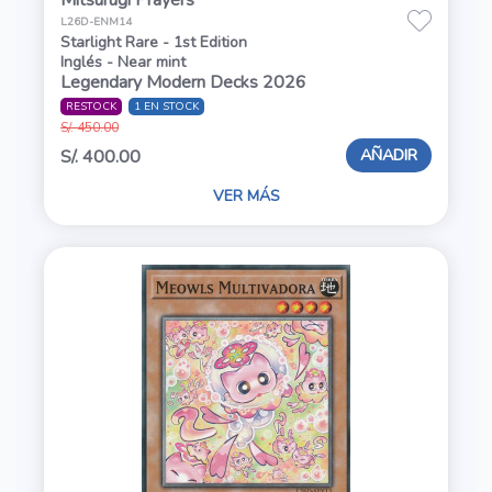
L26D-ENM14
Starlight Rare - 1st Edition
Inglés - Near mint
Legendary Modern Decks 2026
RESTOCK
1 EN STOCK
S/. 450.00
AÑADIR
S/. 400.00
VER MÁS