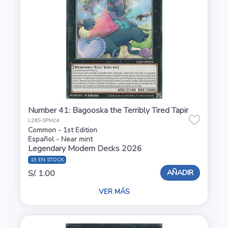
Number 41: Bagooska the Terribly Tired Tapir
L26S-SPM24
Common - 1st Edition
Español - Near mint
Legendary Modern Decks 2026
19 EN STOCK
AÑADIR
S/. 1.00
VER MÁS