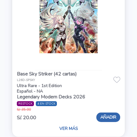
Base Sky Striker (42 cartas)
L26D-SPSKY
Ultra Rare - 1st Edition
Español - NA
Legendary Modern Decks 2026
RESTOCK
4 EN STOCK
S/. 35.00
AÑADIR
S/. 20.00
VER MÁS