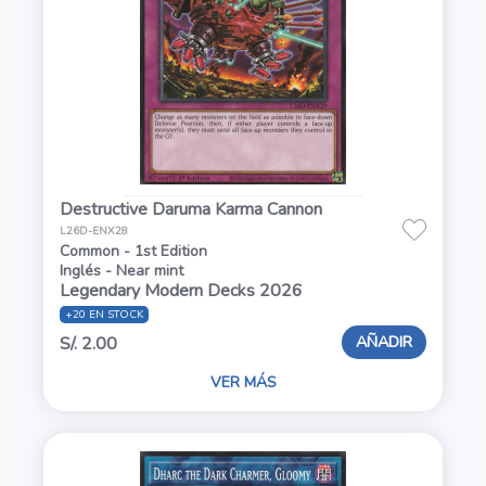
Destructive Daruma Karma Cannon
L26D-ENX28
Common - 1st Edition
Inglés - Near mint
Legendary Modern Decks 2026
+20 EN STOCK
AÑADIR
S/. 2.00
VER MÁS