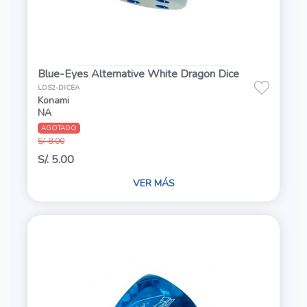
Blue-Eyes Alternative White Dragon Dice
LDS2-DICEA
Konami
NA
AGOTADO
S/. 8.00
S/. 5.00
VER MÁS