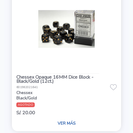
Chessex Opaque 16MM Dice Block -
Black/Gold (12ct.)
601982021641
Chessex
Black/Gold
AGOTADO
S/. 20.00
VER MÁS