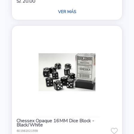
S/. 20.00
VER MÁS
Chessex Opaque 16MM Dice Block -
Black/White
601982021559