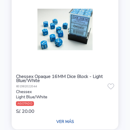
Chessex Opaque 16MM Dice Block - Light
Blue/White
601982022044
Chessex
Light Blue/White
AGOTADO
S/. 20.00
VER MÁS