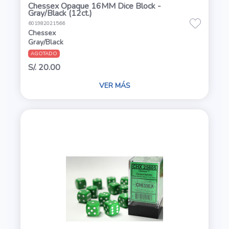
Chessex Opaque 16MM Dice Block -
Gray/Black (12ct.)
601982021566
Chessex
Gray/Black
AGOTADO
S/. 20.00
VER MÁS