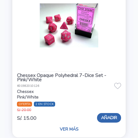
Chessex Opaque Polyhedral 7-Dice Set -
Pink/White
601982010126
Chessex
Pink/White
OFERTA
2 EN STOCK
S/. 20.00
AÑADIR
S/. 15.00
VER MÁS