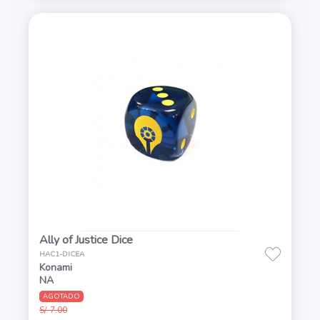
Ally of Justice Dice
HAC1-DICEA
Konami
NA
AGOTADO
S/. 7.00