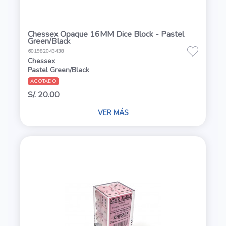
Chessex Opaque 16MM Dice Block - Pastel
Green/Black
601982043438
Chessex
Pastel Green/Black
AGOTADO
S/. 20.00
VER MÁS