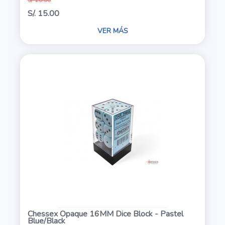
S/. 20.00
S/. 15.00
VER MÁS
Chessex Opaque 16MM Dice Block - Pastel
Blue/Black