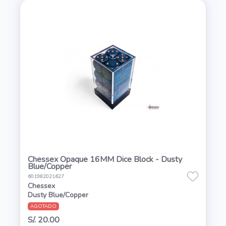
Chessex Opaque 16MM Dice Block - Dusty
Blue/Copper
601982021627
Chessex
Dusty Blue/Copper
AGOTADO
S/. 20.00