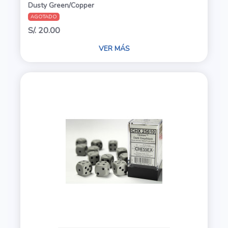
Dusty Green/Copper
AGOTADO
S/. 20.00
VER MÁS