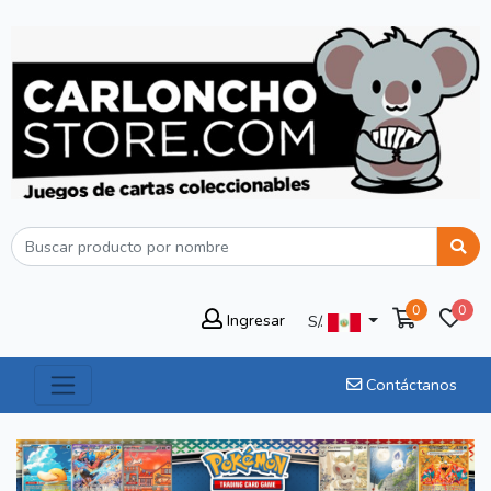
0
0
Ingresar
S/.
Contáctanos