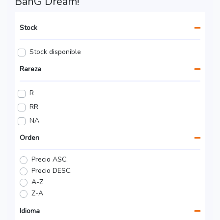
BanG Dream!
Stock
Stock disponible
Rareza
R
RR
NA
Orden
Precio ASC.
Precio DESC.
A-Z
Z-A
Idioma