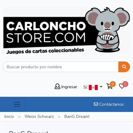
0
0
Ingresar
S/.
Contáctanos
Inicio
>
Weiss Schwarz
>
BanG Dream!