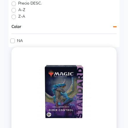
Precio DESC.
A-Z
Z-A
Color
NA