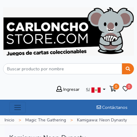
0
0
Ingresar
S/.
Contáctanos
Inicio
>
Magic The Gathering
>
Kamigawa: Neon Dynasty