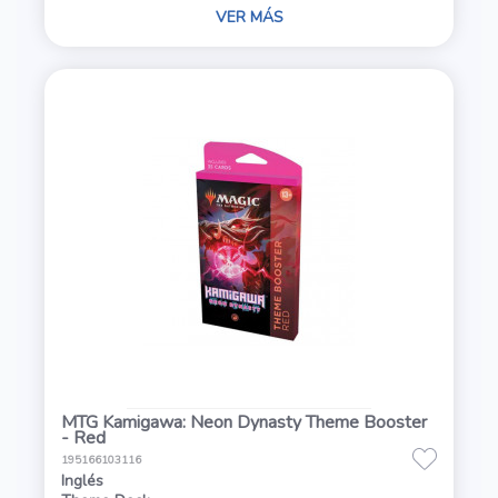
VER MÁS
MTG Kamigawa: Neon Dynasty Theme Booster
- Red
195166103116
Inglés