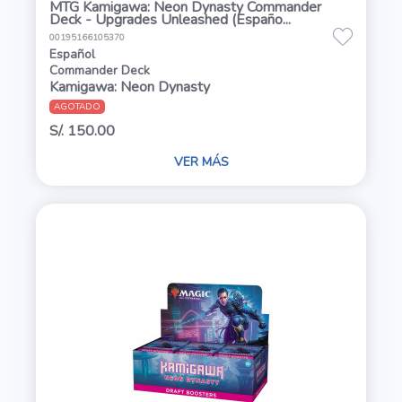
MTG Kamigawa: Neon Dynasty Commander
Deck - Upgrades Unleashed (Españo...
00195166105370
Español
Commander Deck
Kamigawa: Neon Dynasty
AGOTADO
S/. 150.00
VER MÁS