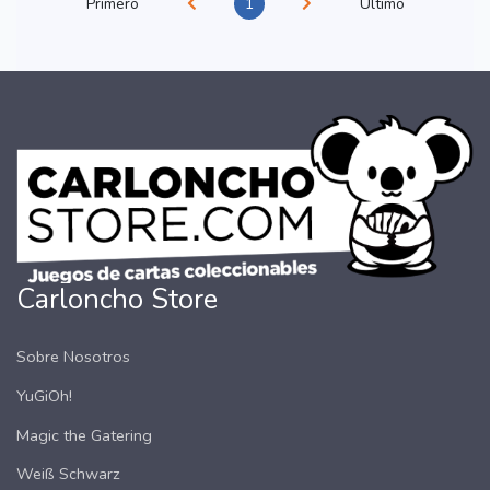
Primero
1
Último
Carloncho Store
Sobre Nosotros
YuGiOh!
Magic the Gatering
Weiß Schwarz