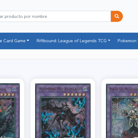
ce Card Game
Riftbound: League of Legends TCG
Pokemon