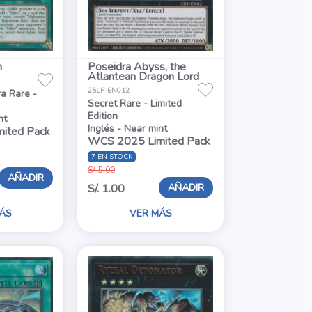
n
Poseidra Abyss, the
Atlantean Dragon Lord
25LP-EN012
a Rare -
Secret Rare - Limited
Edition
nt
Inglés - Near mint
ited Pack
WCS 2025 Limited Pack
7 EN STOCK
S/. 5.00
AÑADIR
AÑADIR
S/. 1.00
ÁS
VER MÁS