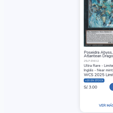
Poseidra Abyss,
Atlantean Drago
25LP-EN012
Ultra Rare - Limit
Inglés - Near mint
WCS 2025 Limi
+20 EN STOCK
S/. 3.00
VER MÁ