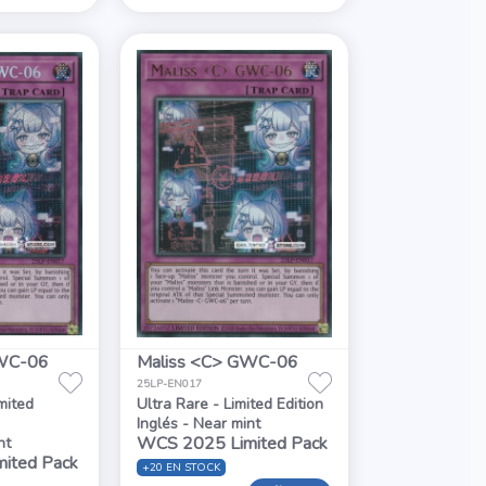
GWC-06
Maliss <C> GWC-06
25LP-EN017
mited
Ultra Rare - Limited Edition
Inglés - Near mint
WCS 2025 Limited Pack
nt
ited Pack
+20 EN STOCK