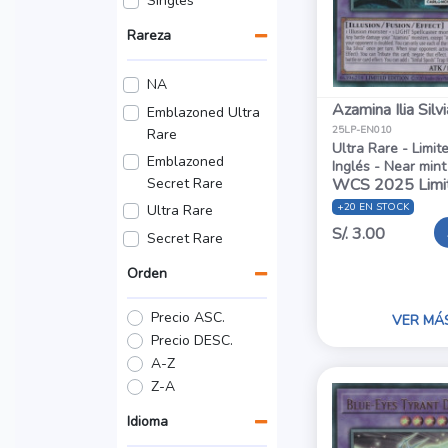
Singles
Rareza
NA
Azamina Ilia Silvi
Emblazoned Ultra
25LP-EN010
Rare
Ultra Rare - Limit
Emblazoned
Inglés - Near mint
Secret Rare
WCS 2025 Limi
+20 EN STOCK
Ultra Rare
S/. 3.00
Secret Rare
Orden
Precio ASC.
VER MÁ
Precio DESC.
A-Z
Z-A
Idioma