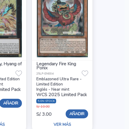
y, Hyang of
Legendary Fire King
Ponix
25LP-EN004
ited Edition
Emblazoned Ultra Rare -
nt
Limited Edition
ited Pack
Inglés - Near mint
WCS 2025 Limited Pack
5 EN STOCK
AÑADIR
S/. 10.00
AÑADIR
S/. 3.00
ÁS
VER MÁS