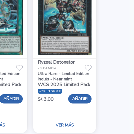
Ryzeal Detonator
25LP-EN014
ited Edition
Ultra Rare - Limited Edition
nt
Inglés - Near mint
ited Pack
WCS 2025 Limited Pack
+20 EN STOCK
AÑADIR
AÑADIR
S/. 3.00
ÁS
VER MÁS