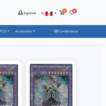
0
0
Ingresar
S/.
 TCG
Accesorios
Contáctanos