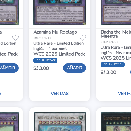
a
Azamina Mu Rcielago
Bacha the Mel
Maestra
25LP-EN011
25LP-EN006
ed Edition
Ultra Rare - Limited Edition
Ultra Rare - Lim
Inglés - Near mint
Inglés - Near mi
ted Pack
WCS 2025 Limited Pack
WCS 2025 Lim
+20 EN STOCK
+20 EN STOCK
AÑADIR
AÑADIR
S/. 3.00
S/. 3.00
S
VER MÁS
VER M