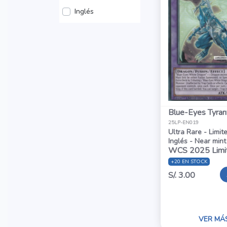
Inglés
Blue-Eyes Tyran
25LP-EN019
Ultra Rare - Limit
Inglés - Near mint
WCS 2025 Limi
+20 EN STOCK
S/. 3.00
VER MÁ