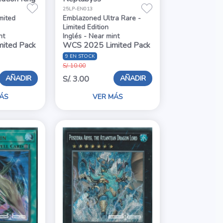
25LP-EN013
mited
Emblazoned Ultra Rare -
Limited Edition
nt
Inglés - Near mint
ited Pack
WCS 2025 Limited Pack
9 EN STOCK
S/. 10.00
AÑADIR
AÑADIR
S/. 3.00
ÁS
VER MÁS