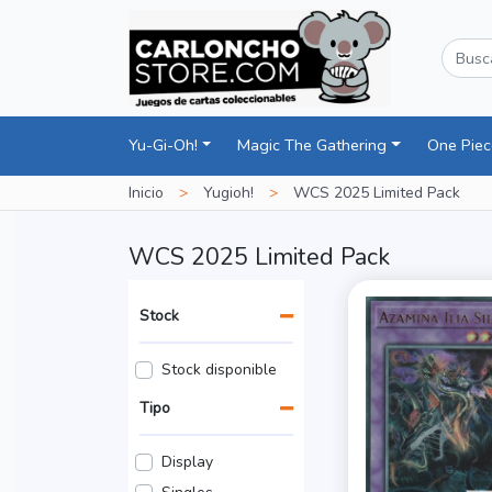
Yu-Gi-Oh!
Magic The Gathering
One Pie
Inicio
>
Yugioh!
>
WCS 2025 Limited Pack
WCS 2025 Limited Pack
Stock
Stock disponible
Tipo
Display