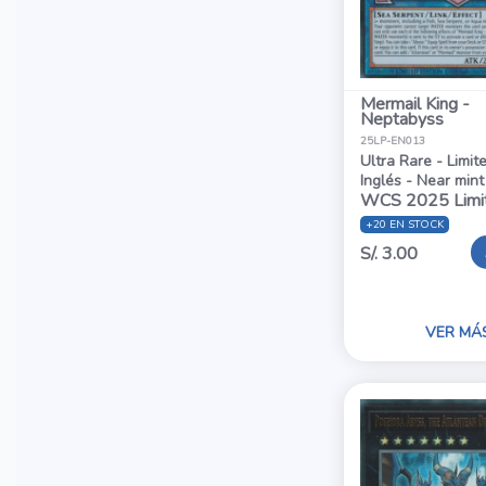
Mermail King -
Neptabyss
25LP-EN013
Ultra Rare - Limit
Inglés - Near mint
WCS 2025 Limi
+20 EN STOCK
S/. 3.00
VER MÁ