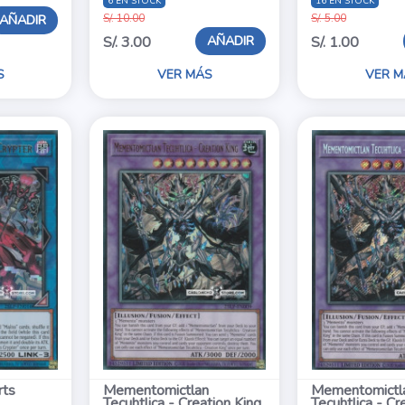
6 EN STOCK
16 EN STOCK
AÑADIR
S/. 10.00
S/. 5.00
AÑADIR
S/. 3.00
S/. 1.00
S
VER MÁS
VER M
rts
Mementomictlan
Mementomictl
Tecuhtlica - Creation King
Tecuhtlica - Cr