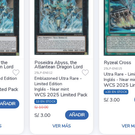
 the
Poseidra Abyss, the
Ryzeal Cross
n Lord
Atlantean Dragon Lord
25LP-EN015
25LP-EN012
Ultra Rare - Lim
ed Edition
Emblazoned Ultra Rare -
Inglés - Near mi
Limited Edition
WCS 2025 Lim
ted Pack
Inglés - Near mint
+20 EN STOCK
WCS 2025 Limited Pack
S/. 3.00
13 EN STOCK
AÑADIR
S/. 10.00
AÑADIR
S/. 3.00
S
VER MÁS
VER M