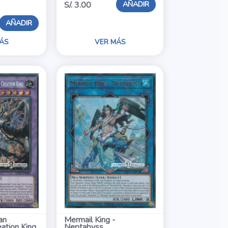
AÑADIR
S/. 3.00
AÑADIR
ÁS
VER MÁS
an
Mermail King -
eation King
Neptabyss