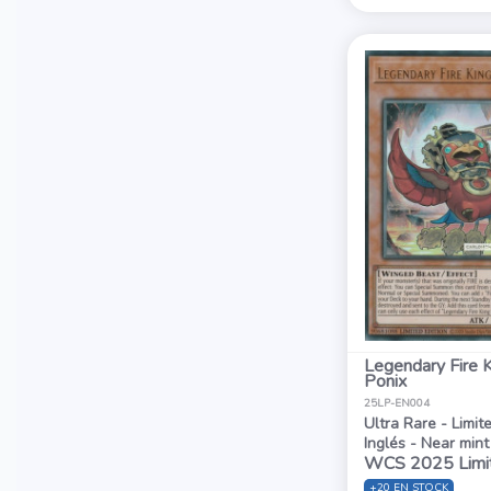
Legendary Fire 
Ponix
25LP-EN004
Ultra Rare - Limit
Inglés - Near mint
WCS 2025 Limi
+20 EN STOCK