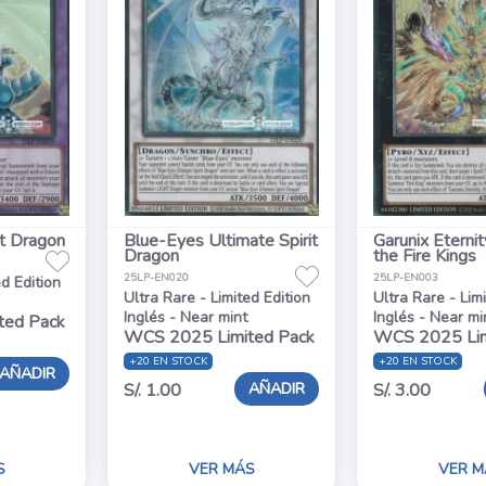
t Dragon
Blue-Eyes Ultimate Spirit
Garunix Eternit
Dragon
the Fire Kings
25LP-EN020
25LP-EN003
ed Edition
Ultra Rare - Limited Edition
Ultra Rare - Lim
Inglés - Near mint
Inglés - Near mi
ted Pack
WCS 2025 Limited Pack
WCS 2025 Lim
+20 EN STOCK
+20 EN STOCK
AÑADIR
AÑADIR
S/. 1.00
S/. 3.00
S
VER MÁS
VER M