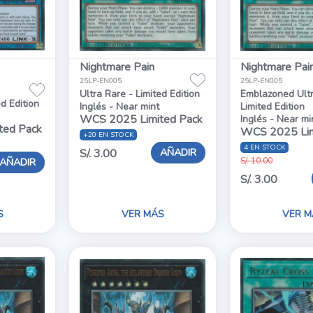
Nightmare Pain
Nightmare Pai
25LP-EN005
25LP-EN005
Ultra Rare - Limited Edition
Emblazoned Ultr
ed Edition
Inglés - Near mint
Limited Edition
WCS 2025 Limited Pack
Inglés - Near mi
ted Pack
WCS 2025 Lim
+20 EN STOCK
4 EN STOCK
AÑADIR
S/. 3.00
AÑADIR
S/. 10.00
S/. 3.00
S
VER MÁS
VER M