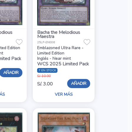
odious
Bacha the Melodious
Maestra
25LP-EN006
ited Edition
Emblazoned Ultra Rare -
nt
Limited Edition
ited Pack
Inglés - Near mint
WCS 2025 Limited Pack
7 EN STOCK
AÑADIR
S/. 10.00
AÑADIR
S/. 3.00
ÁS
VER MÁS