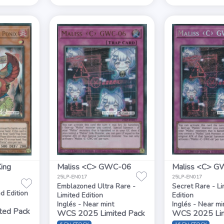
King
Maliss <C> GWC-06
Maliss <C> 
25LP-EN017
25LP-EN017
Emblazoned Ultra Rare -
Secret Rare - Li
ed Edition
Limited Edition
Edition
Inglés - Near mint
Inglés - Near mi
ted Pack
WCS 2025 Limited Pack
WCS 2025 Lim