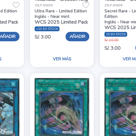
25LP-EN009
25LP-EN009
ed Edition
Ultra Rare - Limited Edition
Secret Rare - Li
Inglés - Near mint
Edition
ted Pack
WCS 2025 Limited Pack
Inglés - Near mi
WCS 2025 Lim
+20 EN STOCK
15 EN STOCK
AÑADIR
AÑADIR
S/. 3.00
S/. 10.00
S/. 3.00
S
VER MÁS
VER M